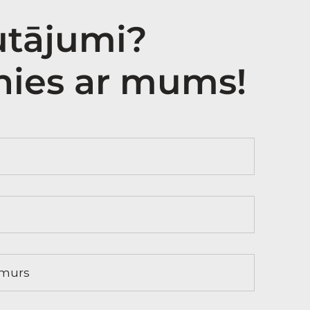
autājumi?
nies ar mums!
s