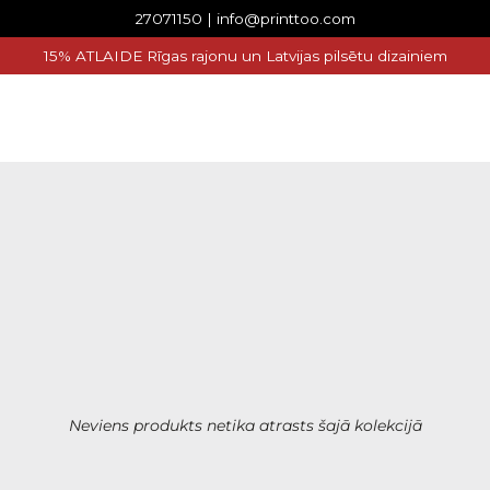
27071150 | info@printtoo.com
15% ATLAIDE Rīgas rajonu un Latvijas pilsētu dizainiem
Neviens produkts netika atrasts šajā kolekcijā