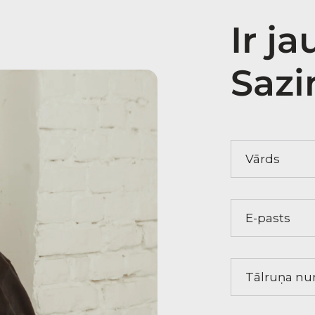
Ir j
Sazi
Vārds
E-pasts
Tālruņa numur