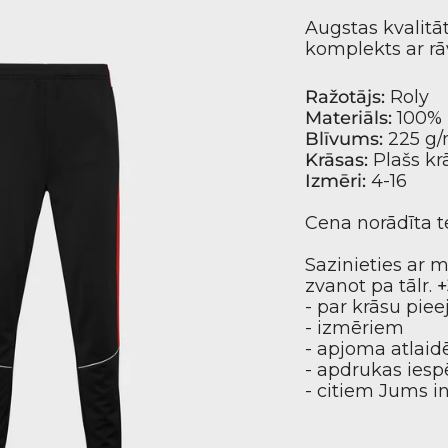
Augstas kvalitā
komplekts ar rā
Ražotājs:
Roly
Materiāls:
100% 
Blīvums:
225 g
Krāsas:
Plašs kr
Izmēri:
4-16
Cena norādīta t
Sazinieties ar 
zvanot pa tālr.
+
- par krāsu pie
- izmēriem
- apjoma atlai
- apdrukas ies
- citiem Jums 