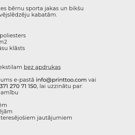
tes bērnu sporta jakas un bikšu
vējslēdzēju kabatām.
poliesters
/m2
āsu klāsts
ekstilam
bez apdrukas
mums e-pastā
info@printtoo.com
vai
371 270 71 150
, lai uzzinātu par:
ejamību
dēm
pējām
interesējošiem jautājumiem