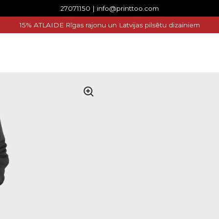
27071150 | info@printtoo.com
15% ATLAIDE Rīgas rajonu un Latvijas pilsētu dizainiem