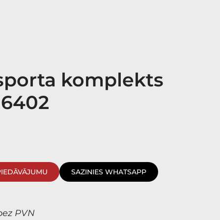
sporta komplekts
 6402
PIEDĀVĀJUMU
SAZINIES WHATSAPP
bez PVN