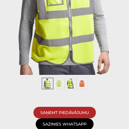
SAŅEMT PIEDĀVĀJUMU
SAZINIES WHATSAPP