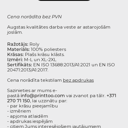
Cena norādīta bez PVN
Augstas kvalitātes darba veste ar astarojošām
joslām.
Ražotājs:
Roly
Materiāls:
100% poliesters
Krāsas:
Plašs krāsu klāsts.
Izmēri:
M-L un XL-2XL
Sertifikāts:
EN ISO 13688:2013/A1:2021 un EN ISO
20471:2013/A1:2017.
Cena norādīta tekstilam
bez apdrukas
Sazinieties ar mums e-
pastā
info@printtoo.com
vai zvanot pa tālr.
+371
270 71 150
, lai uzzinātu par:
- par krāsu pieejamību
- izmēriem
- apjoma atlaidēm
- apdrukas iespējām
- citiem Jums interesējošiem jautājumiem