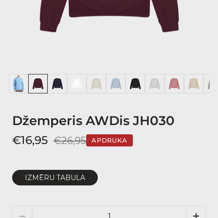
Džemperis AWDis JH030
€16,95
€26,95
APDRUKA
IZMĒRU TABULA
Daudzums