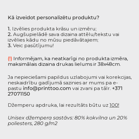
Kā izveidot personalizētu produktu?
1.
Izvēlies produkta krāsu un izmēru;
2.
Augšupielādē sava dizaina attēlu/tekstu vai
izvēlies kādu no mūsu piedāvātajiem;
3.
Veic pasūtījumu!
(!)
Informējam, ka neatkarīgi no produkta izmēra,
maksimālais dizaina drukas lielums ir 38x48cm.
Ja nepieciešami papildus uzlabojumi vai korekcijas,
neskaidrību gadījumā sazinies ar mums pa e-
pastu
info@printtoo.com
vai zvani pa tālr.
+371
27071150
Džemperu apdruka, lai
rezultāts būtu uz
100!
Unisex džempera sastāvs: 80% kokvilna un 20%
poliesters, 280 g/m2