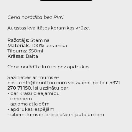
Cena norādīta bez PVN
Augstas kvalitātes keramikas krūze.
Ražotājs:
Stamina
Materiāls:
100% keramika
Tilpums:
350ml
Krāsas:
Balta
Cena norādīta krūzei
bez apdrukas
Sazinieties ar mums e-
pastā
info@printtoo.com
vai zvanot pa tālr.
+371
270 71 150
, lai uzzinātu par:
- par krāsu pieejamību
- izmēriem
- apjoma atlaidēm
- apdrukas iespējām
- citiem Jums interesējošiem jautājumiem