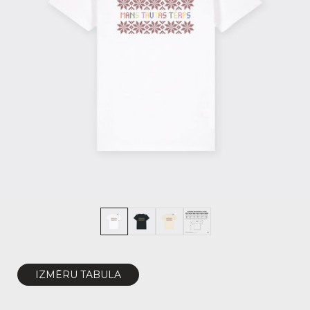
IZMĒRU TABULA