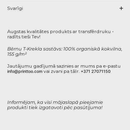
Svarīgi
Augstas kvalitātes produkts ar transfērdruku -
radīts tieši Tev!
Bērnu T-Krekla sastāvs: 100% organiskā kokvilna,
155 g/m²
Jautājumu gadījumā sazinies ar mums pa e-pastu
vai zvani pa tālr.
info@printtoo.com
+371 27071150
Informējam, ka visi mājaslapā pieejamie
produkti tiek izgatavoti pēc pasūtījuma!