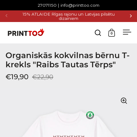
Pāriet uz saturu
27071150 | info@printtoo.com
15% ATLAIDE Rīgas rajonu un Latvijas pilsētu
BEZ
dizainiem
0
Atvērt g
Atvē
Organiskās kokvilnas bērnu T-
krekls "Raibs Tautas Tērps"
€19,90
€22,90