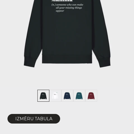
IZMĒRU TABULA