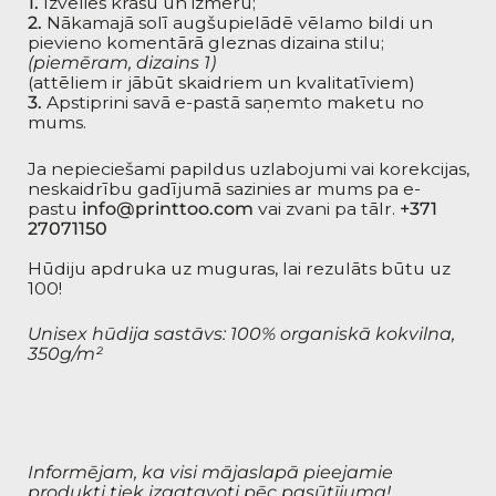
1.
Izvēlies krāsu un izmēru;
2.
Nākamajā solī augšupielādē vēlamo bildi un
pievieno komentārā gleznas dizaina stilu;
(piemēram, dizains 1)
(attēliem ir jābūt skaidriem un kvalitatīviem)
3.
Apstiprini savā e-pastā saņemto maketu no
mums.
Ja nepieciešami papildus uzlabojumi vai korekcijas,
neskaidrību gadījumā sazinies ar mums pa e-
pastu
info@printtoo.com
vai zvani pa tālr.
+371
27071150
Hūdiju apdruka uz muguras, lai rezulāts būtu uz
100!
Unisex hūdija sastāvs: 100% organiskā kokvilna,
350g/m²
Informējam, ka visi mājaslapā pieejamie
produkti tiek izgatavoti pēc pasūtījuma!