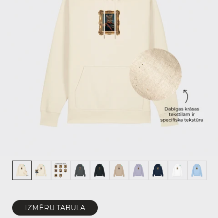
IZMĒRU TABULA