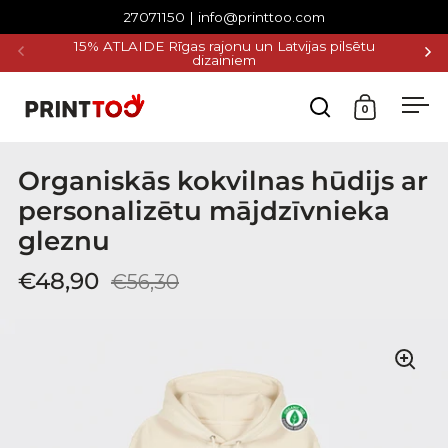
Pāriet uz saturu
27071150 | info@printtoo.com
15% ATLAIDE Rīgas rajonu un Latvijas pilsētu
BEZ
dizainiem
0
Atvērt g
Atvē
Organiskās kokvilnas hūdijs ar
personalizētu mājdzīvnieka
gleznu
€48,90
€56,30