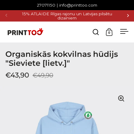
Pāriet uz saturu
27071150 | info@printtoo.com
15% ATLAIDE Rīgas rajonu un Latvijas pilsētu
BEZ
dizainiem
0
Atvērt g
Atvē
Organiskās kokvilnas hūdijs
"Sieviete [lietv.]"
€43,90
€49,90