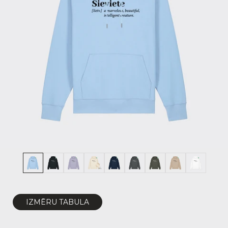
IZMĒRU TABULA