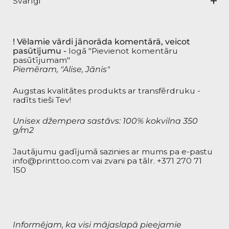
Svarīgi
! Vēlamie vārdi jānorāda komentārā, veicot
pasūtījumu -
logā "Pievienot komentāru
pasūtījumam"
Piemēram, "Alise, Jānis"
Augstas kvalitātes produkts ar transfērdruku -
radīts tieši Tev!
Unisex džempera sastāvs: 100% kokvilna 350
g/m2
Jautājumu gadījumā sazinies ar mums pa e-pastu
info@printtoo.com
vai zvani pa tālr.
+371 270 71
150
Informējam, ka visi mājaslapā pieejamie