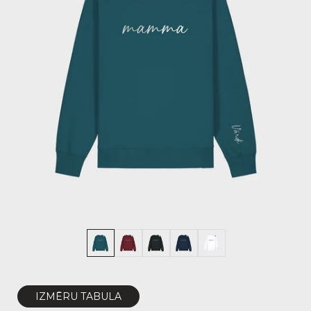
IZMĒRU TABULA