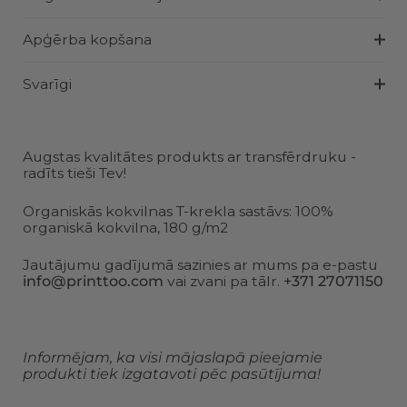
Apģērba kopšana
Svarīgi
Augstas kvalitātes produkts ar transfērdruku -
radīts tieši Tev!
Organiskās kokvilnas T-krekla sastāvs: 100%
organiskā kokvilna, 180 g/m2
Jautājumu gadījumā sazinies ar mums pa e-pastu
info@printtoo.com
vai zvani pa tālr.
+371 27071150
Informējam, ka visi mājaslapā pieejamie
produkti tiek izgatavoti pēc pasūtījuma!