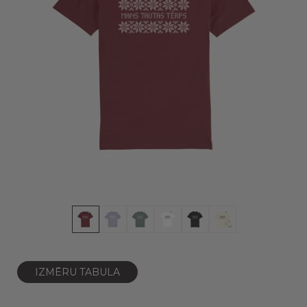
IZMĒRU TABULA