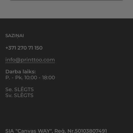
SAZIŅAI
+371 270 71 150
info@printtoo.com
Darba laiks:
P. - Pk. 10:00 - 18:00
Se. SLĒGTS
Sv. SLĒGTS
SIA "Canvas WAY", Reģ. Nr.50103807491