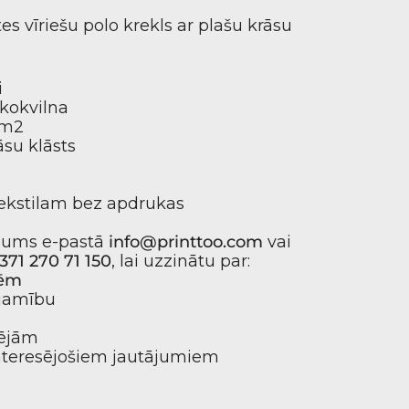
es vīriešu polo krekls ar plašu krāsu
i
kokvilna
/m2
āsu klāsts
ekstilam
bez apdrukas
mums e-pastā
info@printtoo.com
vai
371 270 71 150
, lai uzzinātu par:
dēm
ejamību
pējām
interesējošiem jautājumiem