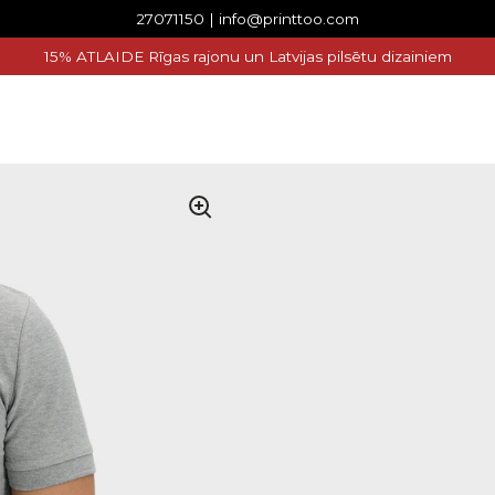
27071150 | info@printtoo.com
15% ATLAIDE Rīgas rajonu un Latvijas pilsētu dizainiem