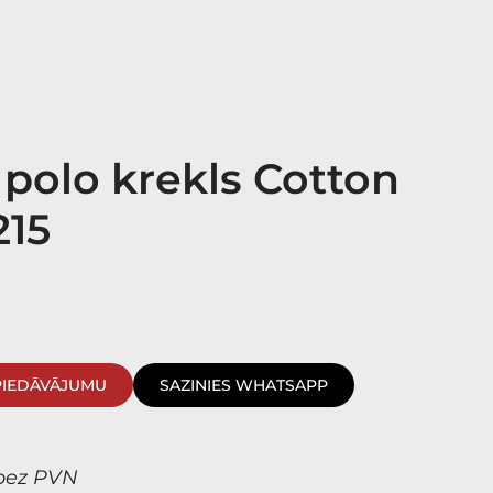
 polo krekls Cotton
215
PIEDĀVĀJUMU
SAZINIES WHATSAPP
bez PVN