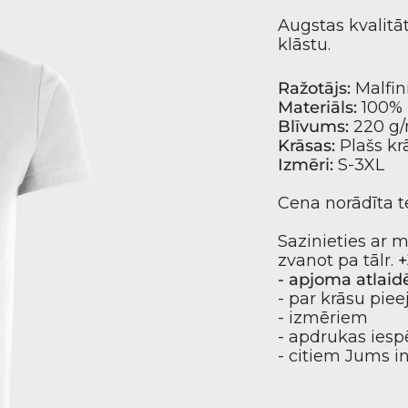
Augstas kvalitāt
klāstu.
Ražotājs:
Malfin
Materiāls:
100% 
Blīvums:
220 g
Krāsas:
Plašs kr
Izmēri:
S-3XL
Cena norādīta t
Sazinieties ar 
zvanot pa tālr.
+
- apjoma atlai
- par krāsu pie
- izmēriem
- apdrukas ies
- citiem Jums 